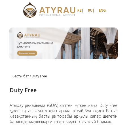
KZ|
RU|
ENG
Slide 2 of 2.
Басты бет / Duty Free
Duty Free
Атырау әуежайында (GUW) көптен күткен жаңа Duty Free
дүкенінің ашылуы жақын арада өтеді! Бұл оқиға Батыс
Қазақстанның басты әуе торабы арқылы сапар шегетін
барлық жолаушылар үшін жағымды тосынсый болмақ.