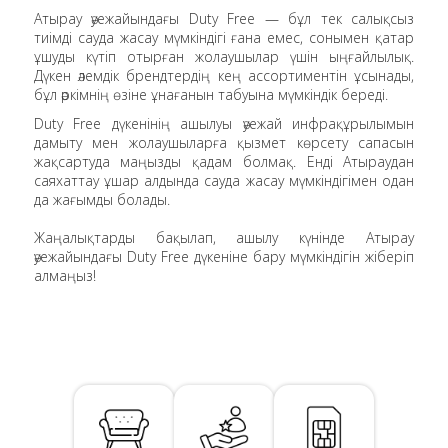
Атырау әуежайындағы Duty Free — бұл тек салықсыз
тиімді сауда жасау мүмкіндігі ғана емес, сонымен қатар
ұшуды күтіп отырған жолаушылар үшін ыңғайлылық.
Дүкен әлемдік брендтердің кең ассортиментін ұсынады,
бұл әркімнің өзіне ұнағанын табуына мүмкіндік береді.
Duty Free дүкенінің ашылуы әуежай инфрақұрылымын
дамыту мен жолаушыларға қызмет көрсету сапасын
жақсартуда маңызды қадам болмақ. Енді Атыраудан
саяхаттау ұшар алдында сауда жасау мүмкіндігімен одан
да жағымды болады.
Жаңалықтарды бақылап, ашылу күнінде Атырау
әуежайындағы Duty Free дүкеніне бару мүмкіндігін жіберіп
алмаңыз!